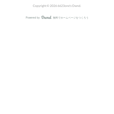
Copyright ©
2026
6623one's Ownd
.
Powered by
無料でホームページをつくろう
AmebaOwnd
フォロー